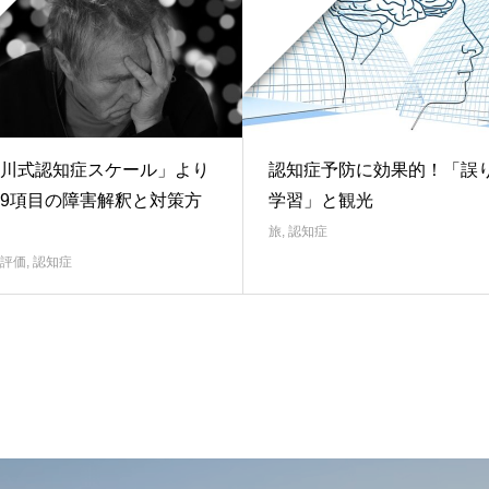
川式認知症スケール」より
認知症予防に効果的！「誤
9項目の障害解釈と対策方
学習」と観光
旅
,
認知症
評価
,
認知症