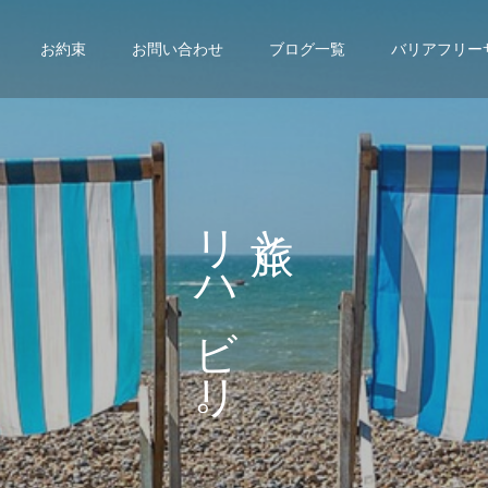
お約束
お問い合わせ
ブログ一覧
バリアフリー
リ
と
ハ
、
ビ
リ
。