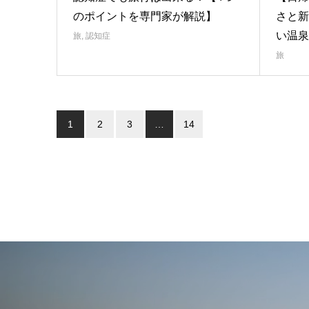
のポイントを専門家が解説】
さと新
い温泉
旅
,
認知症
旅
1
2
3
…
14