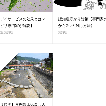
デイサービスの効果とは？
認知症寒がり対策【専門家
ビリ専門家が解説】
から2つの対応方法】
護
,
認知症
認知症
り観光】長門湯本温泉～古