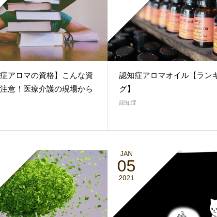
症アロマの資格】こんな資
認知症アロマオイル【ラン
注意！医療介護の現場から
グ】
認知症
JAN
05
2021