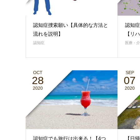
認知症捜索願い【具体的な方法と
認知症
流れを説明】
【リハ
認知症
医療・介
OCT
SEP
28
07
2020
2020
認知症でも旅行は出来る！【4つ
【日帰