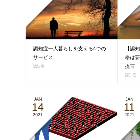
認知症一人暮らしを支える4つの
【認知
サービス
格は要
提言
認知症
認知症
JAN
JAN
14
11
2021
2021