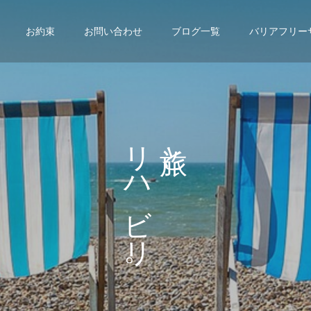
お約束
お問い合わせ
ブログ一覧
バリアフリー
リ
と
ハ
、
ビ
リ
。