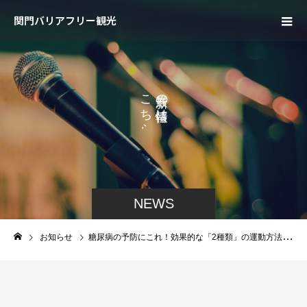
関門バリアフリー観光
こ
の
ち
は
ら
、
か
ら
NEWS
お知らせ
糖尿病の予防にこれ！効果的な「2種類」の運動方法加筆修正しました