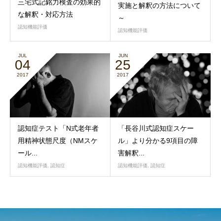
三宅式記銘力検査の効果的
実施と解釈の方法について
な解釈・対応方法
～
認知機能評価
認知機能評価
JUL
JUN
04
25
2017
2017
認知症テスト「N式老年者
「長谷川式認知症スケー
用精神状態尺度（NMスケ
ル」より分かる9項目の障
ール...
害解釈...
認知機能評価
,
認知症
認知機能評価
,
認知症