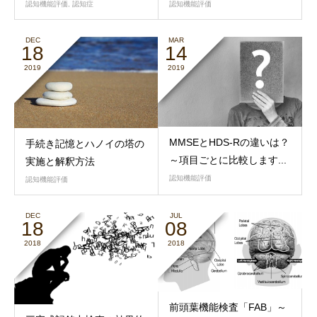
認知機能評価
,
認知症
認知機能評価
DEC
MAR
18
14
2019
2019
MMSEとHDS-Rの違いは？
手続き記憶とハノイの塔の
～項目ごとに比較します...
実施と解釈方法
認知機能評価
認知機能評価
DEC
JUL
18
08
2018
2018
前頭葉機能検査「FAB」～