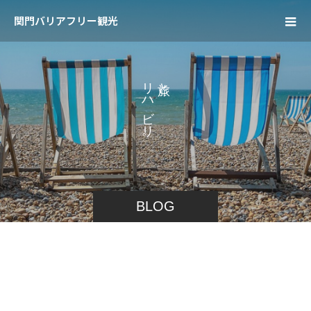
関門バリアフリー観光
リ
と
ハ
、
ビ
リ
。
BLOG