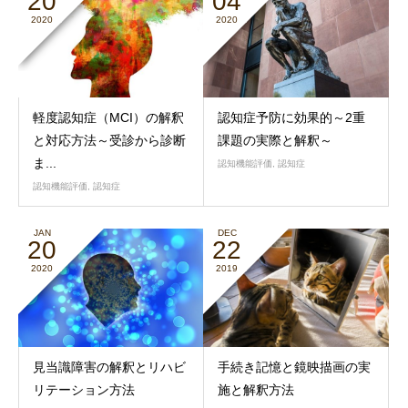
20
04
2020
2020
軽度認知症（MCI）の解釈
認知症予防に効果的～2重
と対応方法～受診から診断
課題の実際と解釈～
ま...
認知機能評価
,
認知症
認知機能評価
,
認知症
JAN
DEC
20
22
2020
2019
見当識障害の解釈とリハビ
手続き記憶と鏡映描画の実
リテーション方法
施と解釈方法