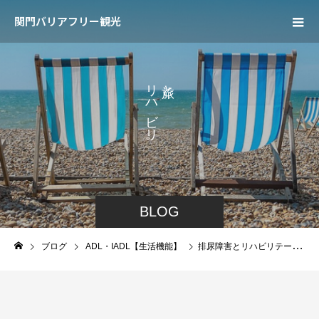
関門バリアフリー観光
リ
と
ハ
、
ビ
リ
。
BLOG
ブログ
ADL・IADL【生活機能】
排尿障害とリハビリテーション「認知機能編」