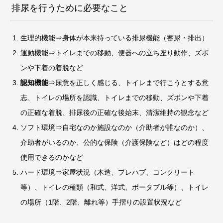
排尿を行うために必要なこと
生理的機能⇒身体が本来持っている排尿機能（蓄尿・排出）
運動機能⇒トイレまでの移動、便器への立ち座り動作、ズボ
ンや下着の着脱など
認知機能
⇒尿意を正しく感じる、トイレまで行こうとする意
志、トイレの場所を認識、トイレまでの移動、ズボンや下着
の正確な着脱、排尿後の正確な後始末、清潔維持の観念など
ソフト環境⇒自宅なのか施設なのか（介助者が誰なのか）、
介助者がいるのか、公的な保険（介護保険など）はどの程度
使用できるのかなど
ハード環境⇒家屋状況（木造、プレハブ、コンクリート
等）、トイレの種類（和式、洋式、ポータブル等）、トイレ
の場所（1階、2階、離れ等）手摺りの設置状況など