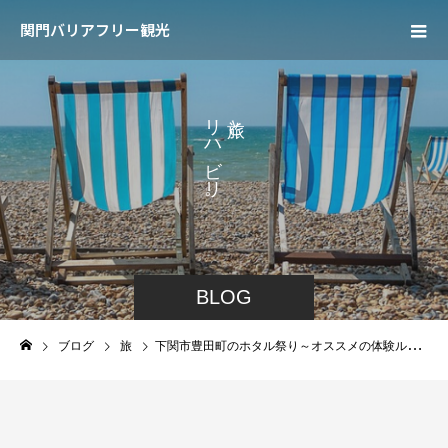
関門バリアフリー観光
リ
と
ハ
、
ビ
リ
。
BLOG
ブログ
旅
下関市豊田町のホタル祭り～オススメの体験ルートお伝えします～