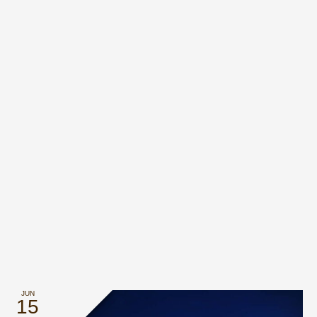
JUN
15