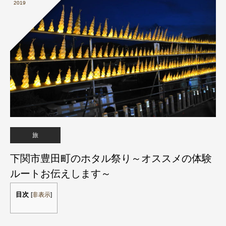
2019
旅
下関市豊田町のホタル祭り～オススメの体験
ルートお伝えします～
目次
[
非表示
]