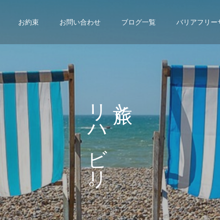
お約束
お問い合わせ
ブログ一覧
バリアフリー
リ
と
ハ
、
ビ
リ
。