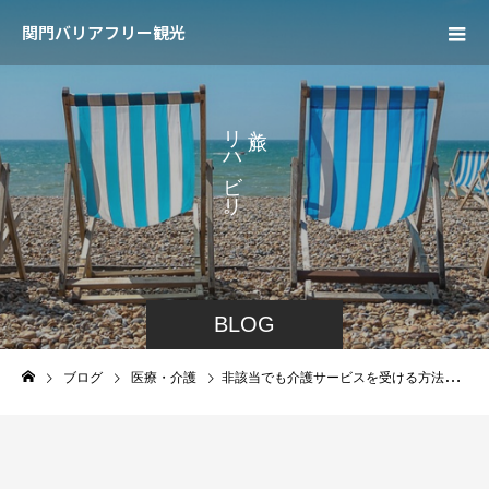
関門バリアフリー観光
リ
と
ハ
、
ビ
リ
。
BLOG
ブログ
医療・介護
非該当でも介護サービスを受ける方法「事業対象者」